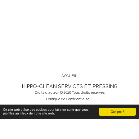
ACCUEIL
HIPPO-CLEAN SERVICES ET PRESSING
Droits d'auteur © 2026 Tous droits réservés
Politique de Confidentialité
Ce site web utilise des cookies pour faire en sorte que vous
Compris !
profitiez au mieux de notre site web.
S'ABONNER