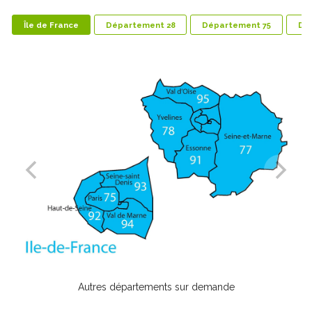
Île de France
Département 28
Département 75
Dé
Autres départements sur demande